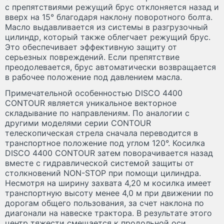
с препятствиями режущий брус отклоняется назад и
вверх на 15° благодаря наклону поворотного болта.
Масло выдавливается из системы в разгрузочный
цилиндр, который также облегчает режущий брус.
Это обеспечивает эффективную защиту от
серьезных повреждений. Если препятствие
преодолевается, брус автоматически возвращается
в рабочее положение под давлением масла.
Примечательной особенностью DISCO 4400
CONTOUR является уникальное векторное
складывание по направлениям. По аналогии с
другими моделями серии CONTOUR
телескопическая стрела сначала переводится в
транспортное положение под углом 120°. Косилка
DISCO 4400 CONTOUR затем поворачивается назад
вместе с гидравлической системой защиты от
столкновений NON-STOP при помощи цилиндра.
Несмотря на ширину захвата 4,20 м косилка имеет
транспортную высоту менее 4,0 м при движении по
дорогам общего пользования, за счет наклона по
диагонали на навеске трактора. В результате этого
центр тяжести смещается к продольной оси