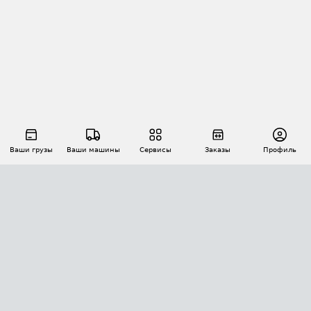
Ваши грузы
Ваши машины
Сервисы
Заказы
Профиль
АВТОМАТИЗАЦИЯ ПЕРЕВОЗОК
Площадки
Заказы
Торги
Тендеры
АТИ-Доки
GPS-мониторинг
АТИ Мессенджер
Цепочки грузов
API ATI.SU