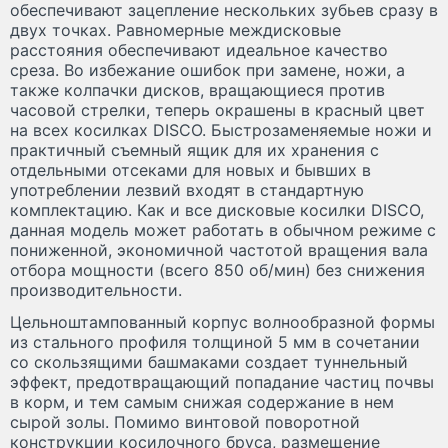
обеспечивают зацепление нескольких зубьев сразу в
двух точках. Равномерные междисковые
расстояния обеспечивают идеальное качество
среза. Во избежание ошибок при замене, ножи, а
также колпачки дисков, вращающиеся против
часовой стрелки, теперь окрашены в красный цвет
на всех косилках DISCO. Быстрозаменяемые ножи и
практичный съемный ящик для их хранения с
отдельными отсеками для новых и бывших в
употреблении лезвий входят в стандартную
комплектацию. Как и все дисковые косилки DISCO,
данная модель может работать в обычном режиме с
пониженной, экономичной частотой вращения вала
отбора мощности (всего 850 об/мин) без снижения
производительности.
Цельноштампованный корпус волнообразной формы
из стального профиля толщиной 5 мм в сочетании
со скользящими башмаками создает туннельный
эффект, предотвращающий попадание частиц почвы
в корм, и тем самым снижая содержание в нем
сырой золы. Помимо винтовой поворотной
конструкции косилочного бруса, размещение