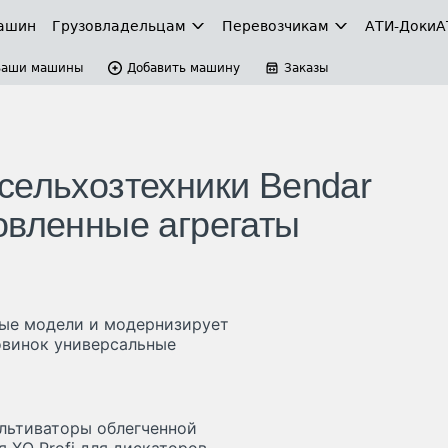
ашин
Грузовладельцам
Перевозчикам
АТИ-Доки
А
Ваши машины
Добавить машину
Заказы
сельхозтехники Bendar
овленные агрегаты
вые модели и модернизирует
овинок универсальные
льтиваторы облегченной