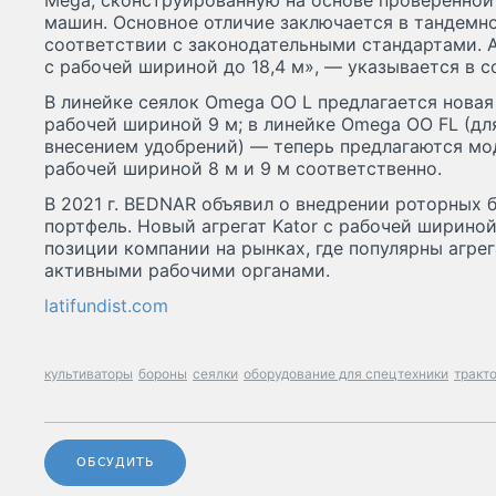
Mega, сконструированную на основе проверенно
машин. Основное отличие заключается в тандемн
соответствии с законодательными стандартами. 
с рабочей шириной до 18,4 м», — указывается в 
В линейке сеялок Omega OO L предлагается нова
рабочей шириной 9 м; в линейке Omega OO FL (д
внесением удобрений) — теперь предлагаются мо
рабочей шириной 8 м и 9 м соответственно.
В 2021 г. BEDNAR объявил о внедрении роторных 
портфель. Новый агрегат Kator с рабочей шириной
позиции компании на рынках, где популярны агре
активными рабочими органами.
latifundist.com
культиваторы
бороны
сеялки
оборудование для спецтехники
тракт
ОБСУДИТЬ