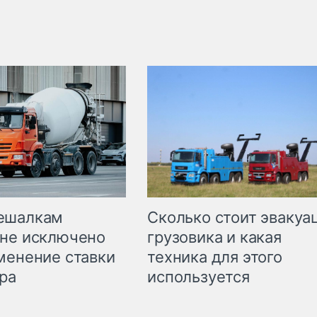
Сколько стоит эвакуа
ешалкам
грузовика и какая
не исключено
техника для этого
менение ставки
используется
ра