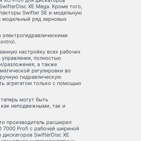
я XO Profi для дискаторов
wifterDisc XE Mega. Кроме того,
пакторы Swifter SE и модельную
ла модельный ряд зерновых
и электрогидравлическими
ontrol.
ванную настройку всех рабочих
 управления, полностью
/разложения, а также
матической регулировки во
 ручную гидравлическую
ять агрегатом только с помощью
теперь могут быть
как неподвижными, так и
 то производитель расширил
O 7000 Profi с рабочей шириной
дискаторов SwifterDisc XE