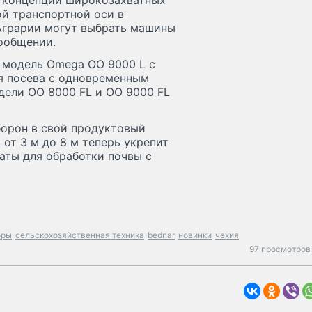
й концепции широкозахватных
ой транспортной оси в
Аграрии могут выбрать машины
сообщении.
я модель Omega OO 9000 L с
ля посева с одновременным
дели OO 8000 FL и OO 9000 FL
борон в свой продуктовый
 от 3 м до 8 м теперь укрепит
гаты для обработки почвы с
оры
сельскохозяйственная техника
bednar
новинки
чехия
97 просмотров 