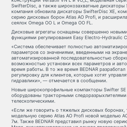
конструкции Versatill VN L и VO_L, модельная сери
SwifterDisc, а также широкозахватные дискаторы S
компания обновила дискаторы SwifterDisc XE, ком
серию дисковых борон Atlas AO Profi, и расшири
сеялок Omega OO L и Omega OO FL.
Дисковые агрегаты оснащены совершенно новым
функциями регулирования Easy Electro-Hydraulic C
«Система обеспечивает полностью автоматизиро
параметров со значениями, введенными на экране
автоматизированной последовательностью сборки
возможностью установки всех параметров и авто
время работы. В то же время BEDNAR разработал
регулировку для клиентов, которые хотят управл
гидравлики», — отмечается в сообщении.
Новые широкопрофильные компакторы Swifter SE 
оборудованы тракторными следоразрыхлителями 
телескопическими.
«Если же говорить о тяжелых дисковых боронах,
модельную серию Atlas AO Profi новой моделью A
7м. Также BEDNAR представил рынку новую серию 