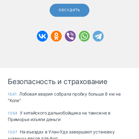
ОБСУДИТЬ
Безопасность и страхование
Лобовая авария собрала пробку больше 8 км на
15:41
"Коле"
У китайского дальнобойщика на таможне в
13:54
Приморье изъяли деньги
Ha въeздax в Улaн-Удэ зaвepшaют ycтaнoвкy
13:07
«yмныx» вecoв для фyp