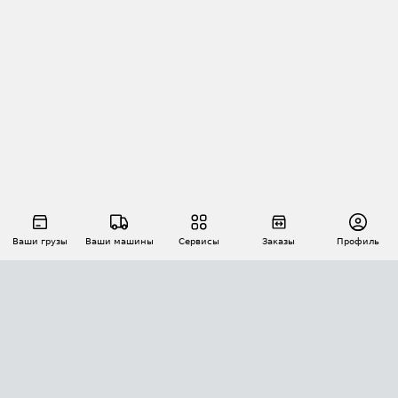
Ваши грузы
Ваши машины
Сервисы
Заказы
Профиль
АВТОМАТИЗАЦИЯ ПЕРЕВОЗОК
Площадки
Заказы
Торги
Тендеры
АТИ-Доки
GPS-мониторинг
АТИ Мессенджер
Цепочки грузов