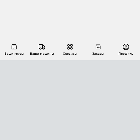
Ваши грузы
Ваши машины
Сервисы
Заказы
Профиль
АВТОМАТИЗАЦИЯ ПЕРЕВОЗОК
Площадки
Заказы
Торги
Тендеры
АТИ-Доки
GPS-мониторинг
АТИ Мессенджер
Цепочки грузов
API ATI.SU
ПОЛЕЗНОЕ
Расчет расстояний