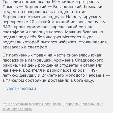
Трагедия произошла на 16-м километре трассы
Тюмень — Боровский — Богандинский. Компания
студентов возвращалась на «десятке» из
Боровского с именин подруги. На регулируемом
перекрестке 20-летний молодой человек за рулем
ВАЗа проигнорировал запрещающий сигнал
светофора и повернул налево. Машину буквально
подмял под себя большегруз Mercedes. Фура,
водитель которой пытался избежать столкновения,
врезалась в светофор.
От полученных травм на месте скончалась юная
пассажирка легковушки, уроженка Сладковского
района, чей день рождения студенты и отмечали
накануне. Водителя и двоих пассажиров — 19-
летнюю девушку и 24-летнего молодого человека —
в тяжелом состоянии доставили в больницу.
yamal-media.ru
дтп с погибшими
mercedes-benz
тюмень
боровский
богандинский
тюменская область