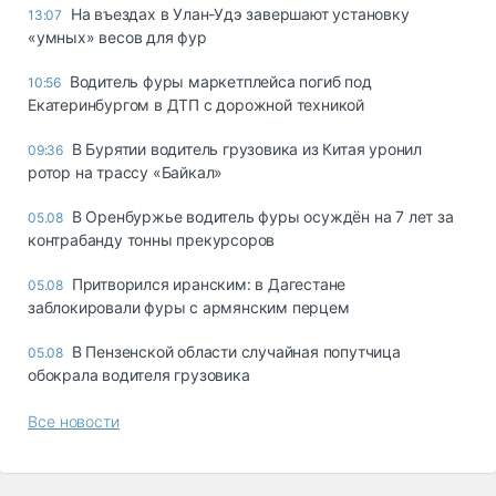
Ha въeздax в Улaн-Удэ зaвepшaют ycтaнoвкy
13:07
«yмныx» вecoв для фyp
Водитель фуры маркетплейса погиб под
10:56
Екатеринбургом в ДТП с дорожной техникой
В Бурятии водитель грузовика из Китая уронил
09:36
ротор на трассу «Байкал»
В Оренбуржье водитель фуры осуждён на 7 лет за
05.08
контрабанду тонны прекурсоров
Притворился иранским: в Дагестане
05.08
заблокировали фуры с армянским перцем
В Пензенской области случайная попутчица
05.08
обокрала водителя грузовика
Все новости