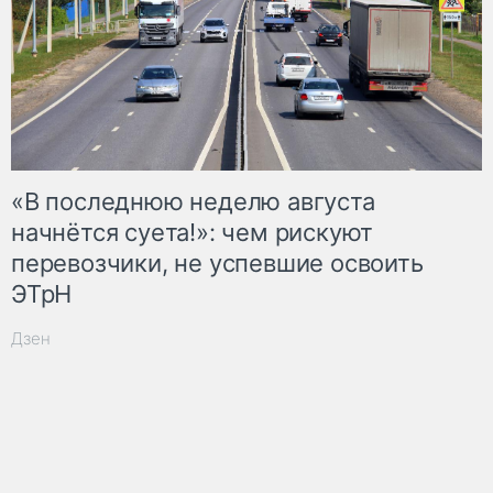
«В последнюю неделю августа
начнётся суета!»: чем рискуют
перевозчики, не успевшие освоить
ЭТрН
Дзен