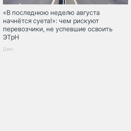
«В последнюю неделю августа
начнётся суета!»: чем рискуют
перевозчики, не успевшие освоить
ЭТрН
Дзен