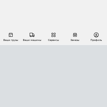
Ваши грузы
Ваши машины
Сервисы
Заказы
Профиль
АВТОМАТИЗАЦИЯ ПЕРЕВОЗОК
Площадки
Заказы
Торги
Тендеры
АТИ-Доки
GPS-мониторинг
АТИ Мессенджер
Цепочки грузов
API ATI.SU
ПОЛЕЗНОЕ
Расчет расстояний