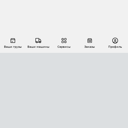
Ваши грузы
Ваши машины
Сервисы
Заказы
Профиль
АВТОМАТИЗАЦИЯ ПЕРЕВОЗОК
Площадки
Заказы
Торги
Тендеры
АТИ-Доки
GPS-мониторинг
АТИ Мессенджер
Цепочки грузов
API ATI.SU
ПОЛЕЗНОЕ
Расчет расстояний
БЕЗОПАСНОСТЬ