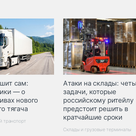
шит сам:
Атаки на склады: чет
ики — о
задачи, которые
ивах нового
российскому ритейлу
го тягача
предстоит решить в
кратчайшие сроки
й транспорт
Склады и грузовые терминалы