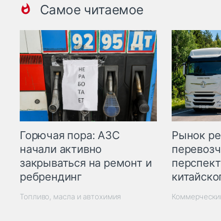
Самое читаемое
Горючая пора: АЗС
Рынок ре
начали активно
перевозч
закрываться на ремонт и
перспект
ребрендинг
китайско
Топливо, масла и автохимия
Коммерчески