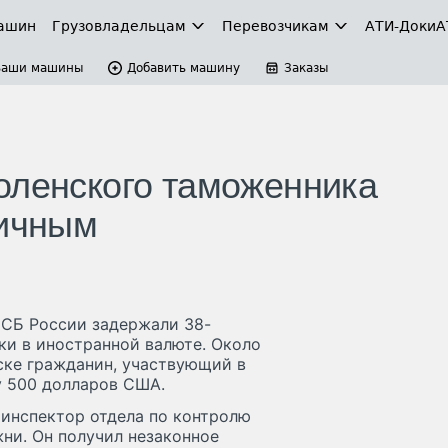
ашин
Грузовладельцам
Перевозчикам
АТИ-Доки
А
Ваши машины
Добавить машину
Заказы
оленского таможенника
личным
ФСБ России задержали 38-
ки в иностранной валюте. Около
ске гражданин, участвующий в
у 500 долларов США.
 инспектор отдела по контролю
ни. Он получил незаконное