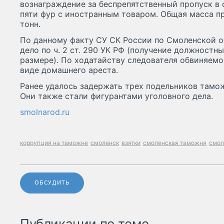
вознаграждение за беспрепятственный пропуск в
пяти фур с иностранным товаром. Общая масса п
тонн.
По данному факту СУ СК России по Смоленской о
дело по ч. 2 ст. 290 УК РФ (получение должностн
размере). По ходатайству следователя обвиняемо
виде домашнего ареста.
Ранее удалось задержать трех подельников тамож
Они также стали фигурантами уголовного дела.
smolnarod.ru
коррупция на таможне
смоленск
взятки
смоленская таможня
смол
ОБСУДИТЬ
Публикации по теме