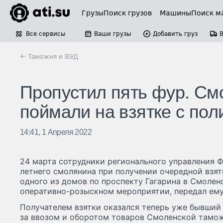
Грузы
Поиск грузов
Машины
Поиск м
Все сервисы
Ваши грузы
Добавить груз
← Таможня и ВЭД
Пропустил пять фур. См
поймали на взятке с по
14:41, 1 Апреля 2022
24 марта сотрудники регионального управления 
летнего смолянина при получении очередной взят
одного из домов по проспекту Гагарина в Смолен
оперативно-розыскном мероприятии, передал ем
Получателем взятки оказался теперь уже бывший
за ввозом и оборотом товаров Смоленской тамож