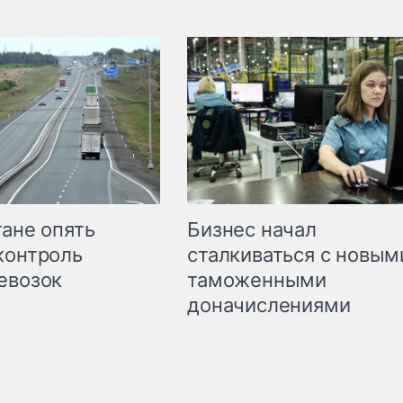
Бизнес начал
тане опять
сталкиваться с новым
контроль
таможенными
евозок
доначислениями