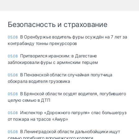
Безопасность и страхование
В Оренбуржье водитель фуры осуждён на 7 лет за
05.08
контрабанду тонны прекурсоров
Притворился иранским: в Дагестане
05.08
заблокировали фуры с армянским перцем
В Пензенской области случайная попутчица
05.08
обокрала водителя грузовика
В Брянской области осудят водителя, погубившего
05.08
целую семью в ДТП
Инспектор «Дорожного патруля» спас большегруз
05.08
от пожара на трассе «Амур»
В Ленинградской области дальнобойщики ищут
05.08
семью погибшего воронежского коллеги