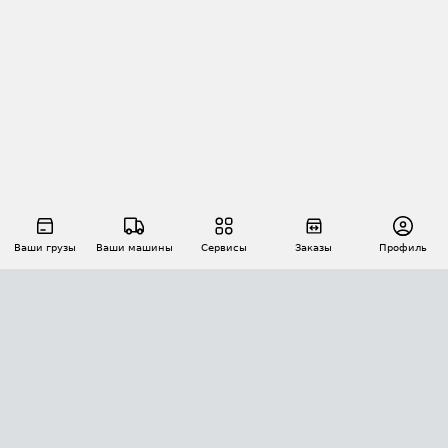
Ваши грузы
Ваши машины
Сервисы
Заказы
Профиль
АВТОМАТИЗАЦИЯ ПЕРЕВОЗОК
Площадки
Заказы
Торги
Тендеры
АТИ-Доки
GPS-мониторинг
АТИ Мессенджер
Цепочки грузов
API ATI.SU