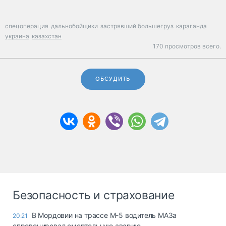
спецоперация
дальнобойщики
застрявший большегруз
караганда
украина
казахстан
170 просмотров всего.
ОБСУДИТЬ
Безопасность и страхование
В Мордовии на трассе М-5 водитель МАЗа
20:21
спровоцировал смертельную аварию