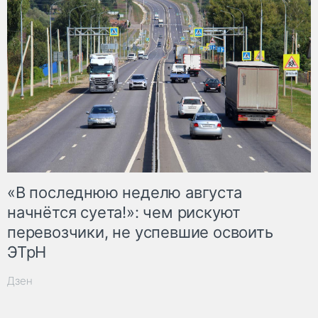
«В последнюю неделю августа
начнётся суета!»: чем рискуют
перевозчики, не успевшие освоить
ЭТрН
Дзен