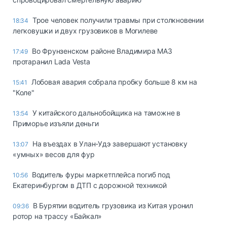
Трое человек получили травмы при столкновении
18:34
легковушки и двух грузовиков в Могилеве
Во Фрунзенском районе Владимира МАЗ
17:49
протаранил Lada Vesta
Лобовая авария собрала пробку больше 8 км на
15:41
"Коле"
У китайского дальнобойщика на таможне в
13:54
Приморье изъяли деньги
Ha въeздax в Улaн-Удэ зaвepшaют ycтaнoвкy
13:07
«yмныx» вecoв для фyp
Водитель фуры маркетплейса погиб под
10:56
Екатеринбургом в ДТП с дорожной техникой
В Бурятии водитель грузовика из Китая уронил
09:36
ротор на трассу «Байкал»