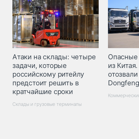
Опасные
Атаки на склады: четыре
из Китая.
задачи, которые
отозвали
российскому ритейлу
Dongfeng
предстоит решить в
кратчайшие сроки
Коммерчески
Склады и грузовые терминалы