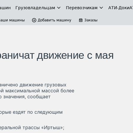
ашин
Грузовладельцам
Перевозчикам
АТИ-Доки
А
Ваши машины
Добавить машину
Заказы
раничат движение с мая
раничено движение грузовых
ой максимальной массой более
о значения, сообщает
торые ездят по следующим
деральной трассы «Иртыш»;