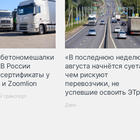
 бетономешалки
«В последнюю недел
 В России
августа начнётся суета
 сертификаты у
чем рискуют
 и Zoomlion
перевозчики, не
успевшие освоить ЭТ
й транспорт
Дзен