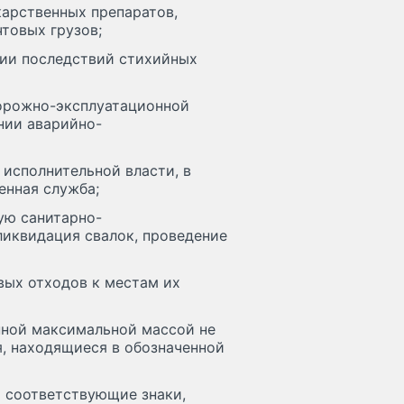
карственных препаратов,
чтовых грузов;
ции последствий стихийных
дорожно-эксплуатационной
нии аварийно-
 исполнительной власти, в
енная служба;
ую санитарно-
ликвидация свалок, проведение
вых отходов к местам их
нной максимальной массой не
я, находящиеся в обозначенной
я соответствующие знаки,