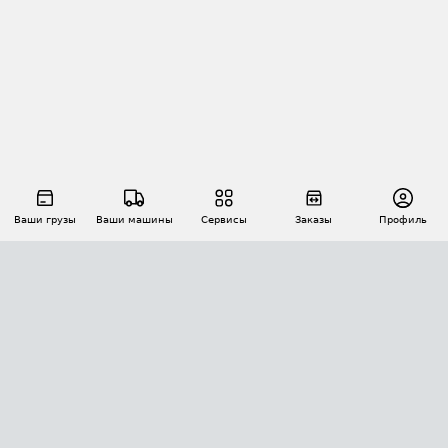
Ваши грузы
Ваши машины
Сервисы
Заказы
Профиль
АВТОМАТИЗАЦИЯ ПЕРЕВОЗОК
Площадки
Заказы
Торги
Тендеры
АТИ-Доки
GPS-мониторинг
АТИ Мессенджер
Цепочки грузов
API ATI.SU