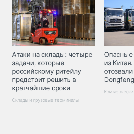
Опасные
Атаки на склады: четыре
из Китая.
задачи, которые
отозвали
российскому ритейлу
Dongfeng
предстоит решить в
кратчайшие сроки
Коммерчески
Склады и грузовые терминалы