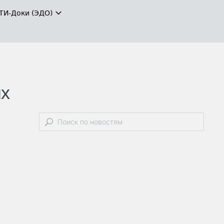
ТИ-Доки (ЭДО)
ых