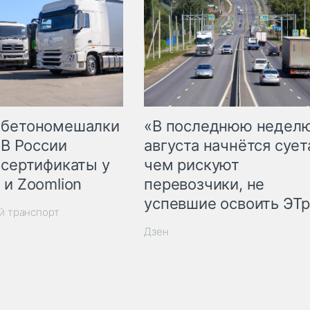
 бетономешалки
«В последнюю недел
 В России
августа начнётся суета
 сертификаты у
чем рискуют
 и Zoomlion
перевозчики, не
успевшие освоить ЭТ
й транспорт
Дзен