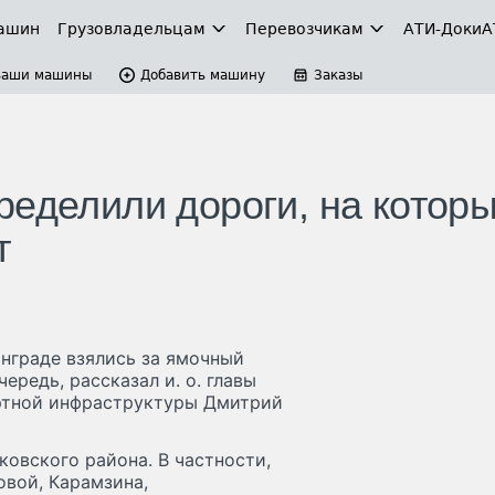
ашин
Грузовладельцам
Перевозчикам
АТИ-Доки
А
Ваши машины
Добавить машину
Заказы
ределили дороги, на котор
т
нграде взялись за ямочный
ередь, рассказал и. о. главы
ртной инфраструктуры Дмитрий
ковского района. В частности,
овой, Карамзина,