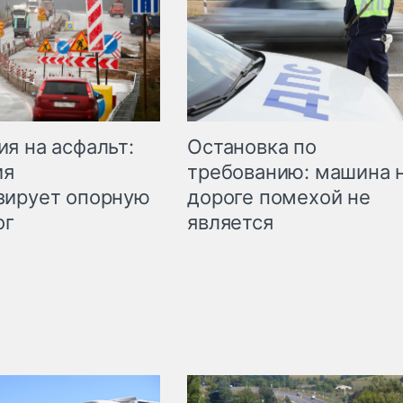
Остановка по
я на асфальт:
требованию: машина 
ия
дороге помехой не
зирует опорную
является
ог