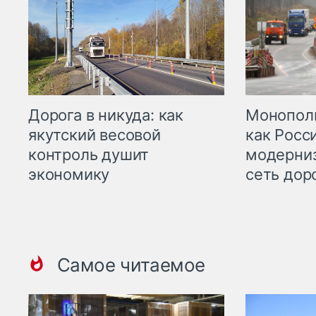
Дорога в никуда: как
Монополи
якутский весовой
как Росс
контроль душит
модерни
экономику
сеть дор
Самое читаемое