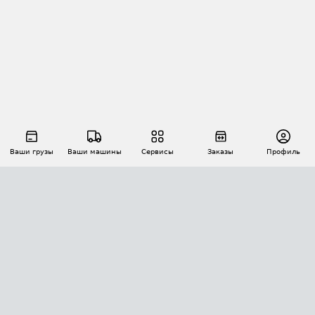
Ваши грузы
Ваши машины
Сервисы
Заказы
Профиль
АВТОМАТИЗАЦИЯ ПЕРЕВОЗОК
Площадки
Заказы
Торги
Тендеры
АТИ-Доки
GPS-мониторинг
АТИ Мессенджер
Цепочки грузов
API ATI.SU