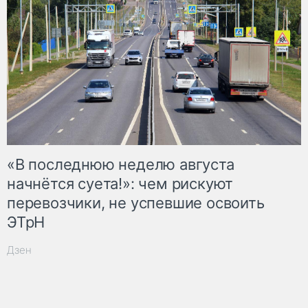
«В последнюю неделю августа
начнётся суета!»: чем рискуют
перевозчики, не успевшие освоить
ЭТрН
Дзен