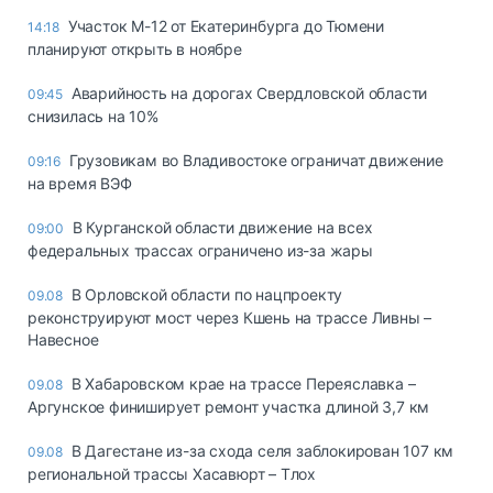
Участок М-12 от Екатеринбурга до Тюмени
14:18
планируют открыть в ноябре
Аварийность на дорогах Свердловской области
09:45
снизилась на 10%
Грузовикам во Владивостоке ограничат движение
09:16
на время ВЭФ
В Курганской области движение на всех
09:00
федеральных трассах ограничено из-за жары
В Орловской области по нацпроекту
09.08
реконструируют мост через Кшень на трассе Ливны –
Навесное
В Хабаровском крае на трассе Переяславка –
09.08
Аргунское финиширует ремонт участка длиной 3,7 км
В Дагестане из-за схода селя заблокирован 107 км
09.08
региональной трассы Хасавюрт – Тлох