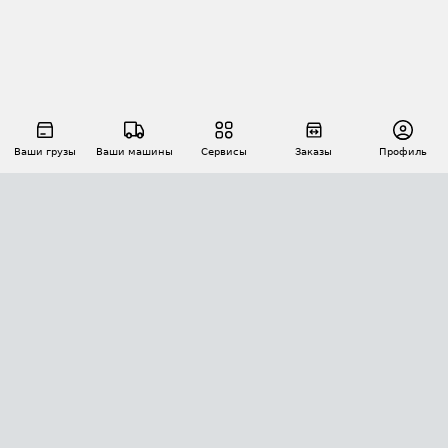
Ваши грузы
Ваши машины
Сервисы
Заказы
Профиль
АВТОМАТИЗАЦИЯ ПЕРЕВОЗОК
Площадки
Заказы
Торги
Тендеры
АТИ-Доки
GPS-мониторинг
АТИ Мессенджер
Цепочки грузов
API ATI.SU
ПОЛЕЗНОЕ
Расчет расстояний
БЕЗОПАСНОСТЬ
Академия ATI.SU