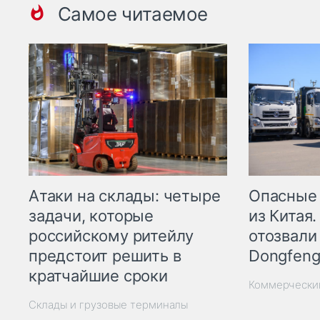
Самое читаемое
Опасные
Атаки на склады: четыре
из Китая.
задачи, которые
отозвали
российскому ритейлу
Dongfeng
предстоит решить в
кратчайшие сроки
Коммерчески
Склады и грузовые терминалы