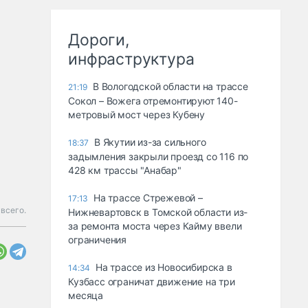
Дороги,
инфраструктура
В Вологодской области на трассе
21:19
Сокол – Вожега отремонтируют 140-
метровый мост через Кубену
В Якутии из-за сильного
18:37
задымления закрыли проезд со 116 по
428 км трассы "Анабар"
На трассе Стрежевой –
17:13
всего.
Нижневартовск в Томской области из-
за ремонта моста через Кайму ввели
ограничения
На трассе из Новосибирска в
14:34
Кузбасс ограничат движение на три
месяца