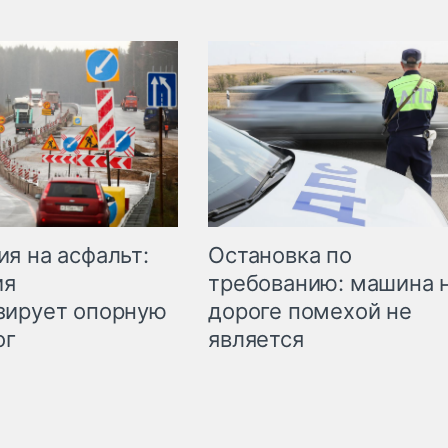
Остановка по
я на асфальт:
требованию: машина 
ия
дороге помехой не
зирует опорную
является
ог