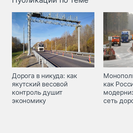
Дорога в никуда: как
Монополи
якутский весовой
как Росс
контроль душит
модерни
экономику
сеть дор