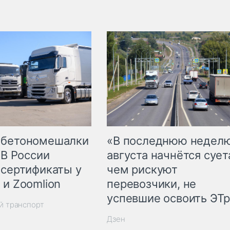
 бетономешалки
«В последнюю недел
 В России
августа начнётся суета
 сертификаты у
чем рискуют
 и Zoomlion
перевозчики, не
успевшие освоить ЭТ
й транспорт
Дзен