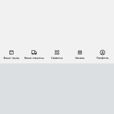
Ваши грузы
Ваши машины
Сервисы
Заказы
Профиль
АВТОМАТИЗАЦИЯ ПЕРЕВОЗОК
Площадки
Заказы
Торги
Тендеры
АТИ-Доки
GPS-мониторинг
АТИ Мессенджер
Цепочки грузов
API ATI.SU