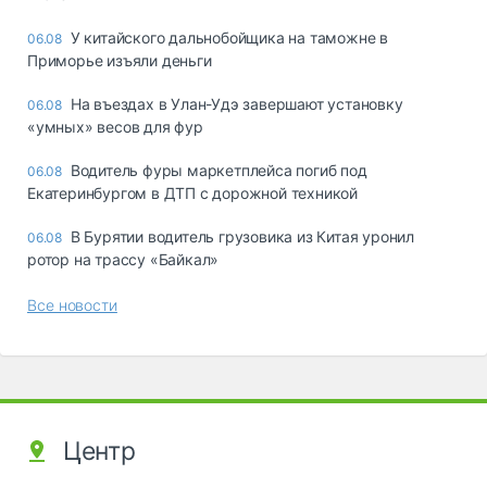
У китайского дальнобойщика на таможне в
06.08
Приморье изъяли деньги
Ha въeздax в Улaн-Удэ зaвepшaют ycтaнoвкy
06.08
«yмныx» вecoв для фyp
Водитель фуры маркетплейса погиб под
06.08
Екатеринбургом в ДТП с дорожной техникой
В Бурятии водитель грузовика из Китая уронил
06.08
ротор на трассу «Байкал»
Все новости
Центр