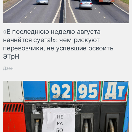
«В последнюю неделю августа
начнётся суета!»: чем рискуют
перевозчики, не успевшие освоить
ЭТрН
Дзен