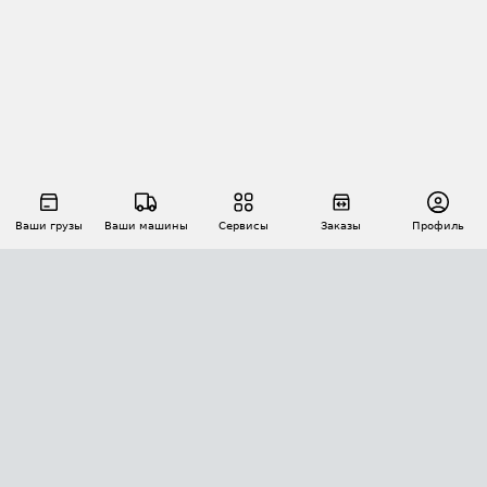
Ваши грузы
Ваши машины
Сервисы
Заказы
Профиль
АВТОМАТИЗАЦИЯ ПЕРЕВОЗОК
Площадки
Заказы
Торги
Тендеры
АТИ-Доки
GPS-мониторинг
АТИ Мессенджер
Цепочки грузов
API ATI.SU
ПОЛЕЗНОЕ