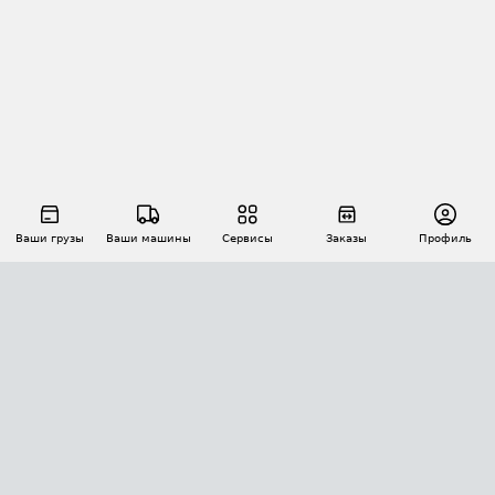
Ваши грузы
Ваши машины
Сервисы
Заказы
Профиль
АВТОМАТИЗАЦИЯ ПЕРЕВОЗОК
Площадки
Заказы
Торги
Тендеры
АТИ-Доки
GPS-мониторинг
АТИ Мессенджер
Цепочки грузов
API ATI.SU