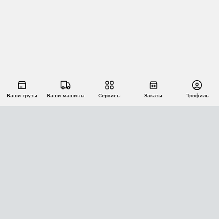
Ваши грузы
Ваши машины
Сервисы
Заказы
Профиль
АВТОМАТИЗАЦИЯ ПЕРЕВОЗОК
Площадки
Заказы
Торги
Тендеры
АТИ-Доки
GPS-мониторинг
АТИ Мессенджер
Цепочки грузов
API ATI.SU
ПОЛЕЗНОЕ