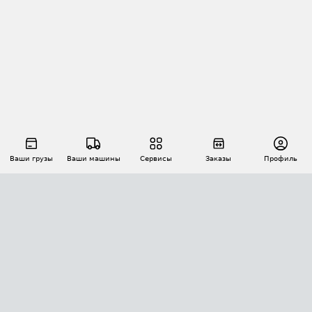
Ваши грузы
Ваши машины
Сервисы
Заказы
Профиль
АВТОМАТИЗАЦИЯ ПЕРЕВОЗОК
Площадки
Заказы
Торги
Тендеры
АТИ-Доки
GPS-мониторинг
АТИ Мессенджер
Цепочки грузов
API ATI.SU