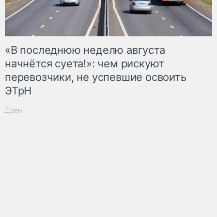
«В последнюю неделю августа
начнётся суета!»: чем рискуют
перевозчики, не успевшие освоить
ЭТрН
Дзен