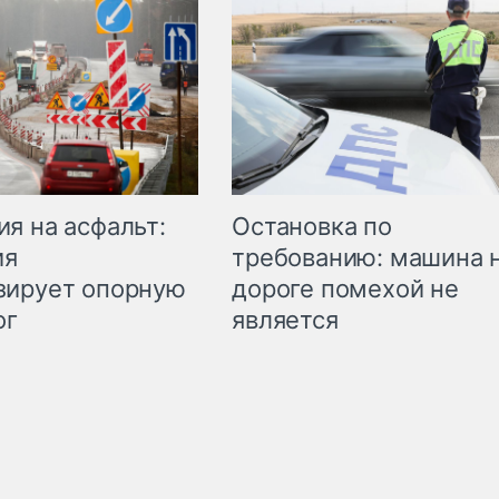
Остановка по
я на асфальт:
требованию: машина 
ия
дороге помехой не
зирует опорную
является
ог