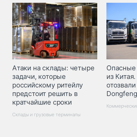
Опасные
Атаки на склады: четыре
из Китая.
задачи, которые
отозвали
российскому ритейлу
Dongfeng
предстоит решить в
кратчайшие сроки
Коммерчески
Склады и грузовые терминалы