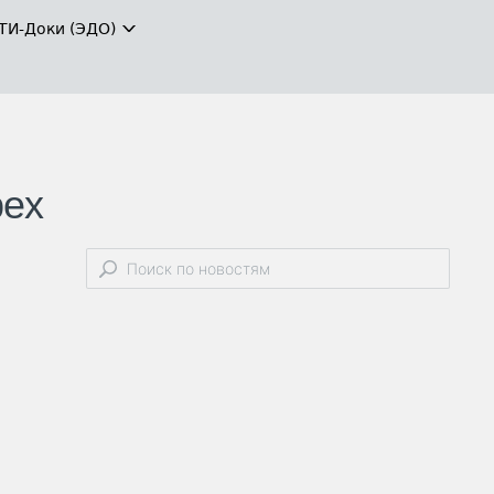
ТИ-Доки (ЭДО)
рех