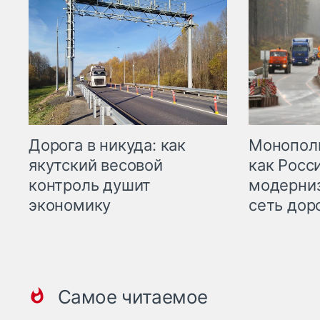
Дорога в никуда: как
Монополи
якутский весовой
как Росс
контроль душит
модерни
экономику
сеть дор
Самое читаемое