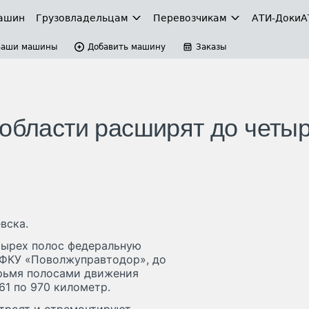
ашин
Грузовладельцам
Перевозчикам
АТИ-Доки
А
Ваши машины
Добавить машину
Заказы
 области расширят до четы
вска.
тырех полос федеральную
в ФКУ «Поволжуправтодор», до
ырьмя полосами движения
61 по 970 километр.