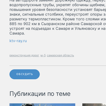
На автодороге заменят дорожную одежду, переус
водопропускные трубы, укрепят обочины щебнем,
повышения уровня безопасности установят барь
знаки, сигнальные столбики, переустроят опоры 
разметку термопластиком. Кроме того слоями из
885 по 902 км в Сызранском районе Самарской о
устроят на подъездах к Самаре и Ульяновску и н
Самара.
ktv-ray.ru
реконструкция дорог
м-5
самарская область
ОБСУДИТЬ
Публикации по теме