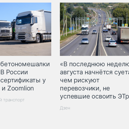
 бетономешалки
«В последнюю недел
 В России
августа начнётся суета
 сертификаты у
чем рискуют
 и Zoomlion
перевозчики, не
успевшие освоить ЭТ
й транспорт
Дзен