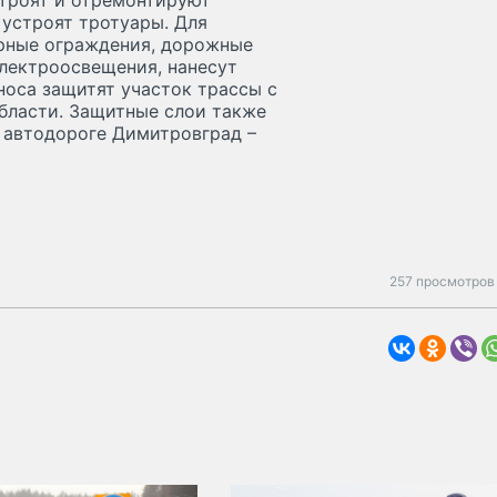
троят и отремонтируют
 устроят тротуары. Для
ерные ограждения, дорожные
электроосвещения, нанесут
носа защитят участок трассы с
бласти. Защитные слои также
а автодороге Димитровград –
257 просмотров 