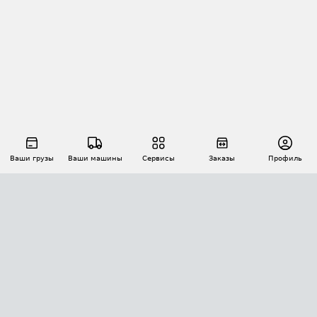
Ваши грузы
Ваши машины
Сервисы
Заказы
Профиль
АВТОМАТИЗАЦИЯ ПЕРЕВОЗОК
Площадки
Заказы
Торги
Тендеры
АТИ-Доки
GPS-мониторинг
АТИ Мессенджер
Цепочки грузов
API ATI.SU