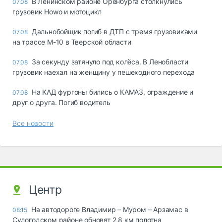
В Ленинском районе Оренбурга столкнулись
07.08
грузовик Howo и мотоцикл
Дальнобойщик погиб в ДТП с тремя грузовиками
07.08
на трассе М-10 в Тверской области
За секунду затянуло под колёса. В Ленобласти
07.08
грузовик наехал на женщину у пешеходного перехода
На КАД фургоны бились о КАМАЗ, ограждение и
07.08
друг о друга. Погиб водитель
Все новости
Центр
На автодороге Владимир – Муром – Арзамас в
08:15
Судогодском районе обновят 2,8 км полотна