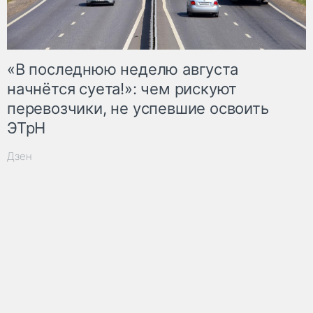
«В последнюю неделю августа
начнётся суета!»: чем рискуют
перевозчики, не успевшие освоить
ЭТрН
Дзен