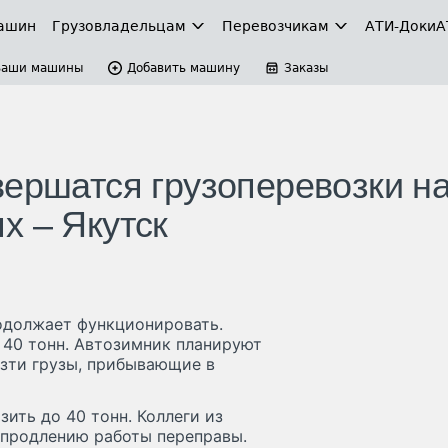
ашин
Грузовладельцам
Перевозчикам
АТИ-Доки
А
Ваши машины
Добавить машину
Заказы
вершатся грузоперевозки н
х – Якутск
одолжает функционировать.
 40 тонн. Автозимник планируют
езти грузы, прибывающие в
ить до 40 тонн. Коллеги из
 продлению работы переправы.