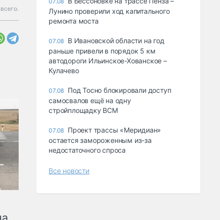
В Бессоновке на трассе Пенза –
07.08
всего.
Лунино проверили ход капитального
ремонта моста
В Ивановской области на год
07.08
раньше привели в порядок 5 км
автодороги Ильинское-Хованское –
Кулачево
Под Тосно блокировали доступ
07.08
самосвалов ещё на одну
стройплощадку ВСМ
Проект трассы «Меридиан»
07.08
остается замороженным из-за
недостаточного спроса
Все новости
на