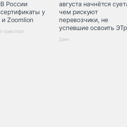
 В России
августа начнётся суета
 сертификаты у
чем рискуют
 и Zoomlion
перевозчики, не
успевшие освоить ЭТ
й транспорт
Дзен