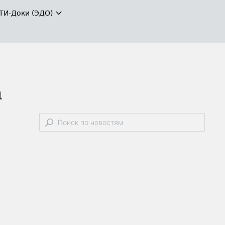
ТИ-Доки (ЭДО)
а