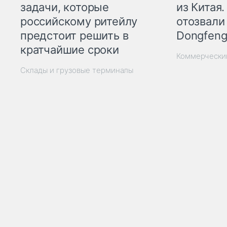
из Китая.
задачи, которые
отозвали
российскому ритейлу
Dongfeng
предстоит решить в
кратчайшие сроки
Коммерчески
Склады и грузовые терминалы