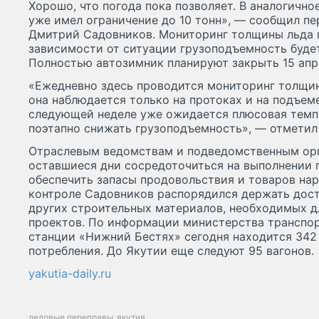
Хорошо, что погода пока позволяет. В аналогичн
уже имел ограничение до 10 тонн», — сообщил п
Дмитрий Садовников. Мониторинг толщины льда п
зависимости от ситуации грузоподъемность будет
Полностью автозимник планируют закрыть 15 апр
«Ежедневно здесь проводится мониторинг толщин
она наблюдается только на протоках и на подъем
следующей неделе уже ожидается плюсовая темп
поэтапно снижать грузоподъемность», — отмети
Отраслевым ведомствам и подведомственным орг
оставшиеся дни сосредоточиться на выполнении п
обеспечить запасы продовольствия и товаров нар
контроле Садовников распорядился держать дост
других строительных материалов, необходимых д
проектов. По информации министерства транспор
станции «Нижний Бестях» сегодня находится 342
потребления. До Якутии еще следуют 95 вагонов.
yakutia-daily.ru
ледовые переправы
якутия