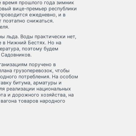
ое время прошлого года зимник
ервый вице-премьер республики
роводится ежедневно, и в
 поэтапно снижаться.
еля.
ы льда. Воды практически нет,
е в Нижний Бестях. Но на
ература, поэтому будем
л Садовников.
анизациям поручено в
лана грузоперевозок, чтобы
одного потребления. На особом
авку битума, арматуры и
ля реализации национальных
та и дорожного хозяйства, на
 вагона товаров народного