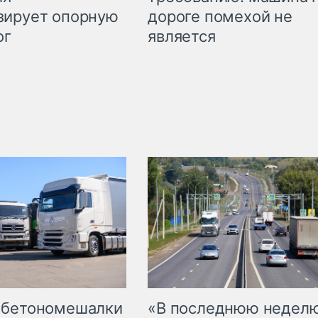
дороге помехой не
зирует опорную
является
ог
 бетономешалки
«В последнюю недел