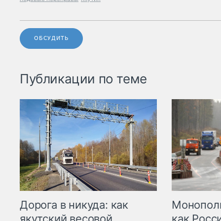
ОБСУДИТЬ
Публикации по теме
Дорога в никуда: как
Монополи
якутский весовой
как Росс