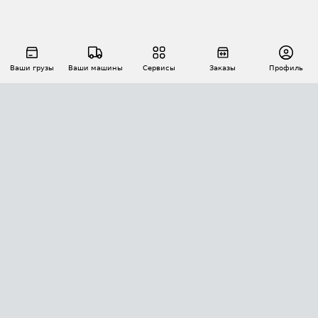
Ваши грузы
Ваши машины
Сервисы
Заказы
Профиль
АВТОМАТИЗАЦИЯ ПЕРЕВОЗОК
Площадки
Заказы
Торги
Тендеры
АТИ-Доки
GPS-мониторинг
АТИ Мессенджер
Цепочки грузов
API ATI.SU
ПОЛЕЗНОЕ
Расчет расстояний
БЕЗОПАСНОСТЬ
Академия ATI.SU
ATI.SU о безопасности
Звезды ATI.SU на вашем сайте
КОНТАКТЫ И ТАРИФЫ
Памятка по проверке контрагентов
Индекс ATI.SU FTL РФ