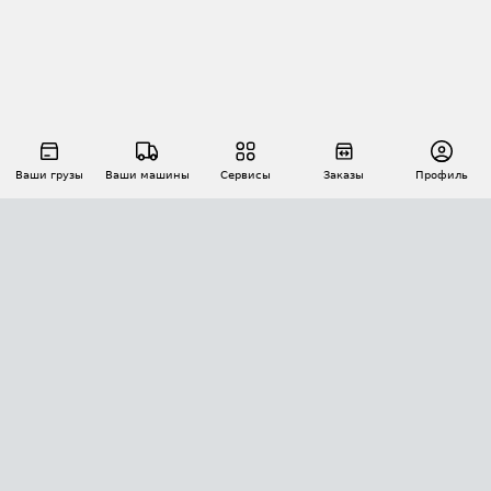
Ваши грузы
Ваши машины
Сервисы
Заказы
Профиль
АВТОМАТИЗАЦИЯ ПЕРЕВОЗОК
Площадки
Заказы
Торги
Тендеры
АТИ-Доки
GPS-мониторинг
АТИ Мессенджер
Цепочки грузов
API ATI.SU
ПОЛЕЗНОЕ
Расчет расстояний
БЕЗОПАСНОСТЬ