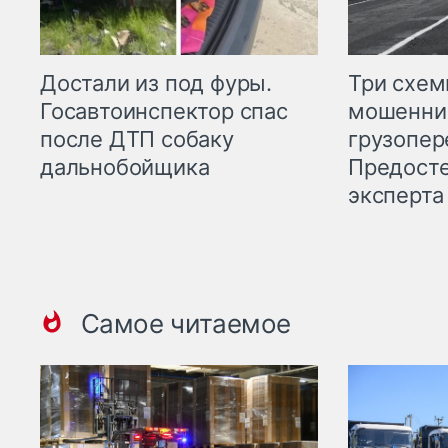
Три схе
Достали из под фуры.
мошенни
Госавтоинспектор спас
грузопер
после ДТП собаку
Предост
дальнобойщика
эксперта
Самое читаемое