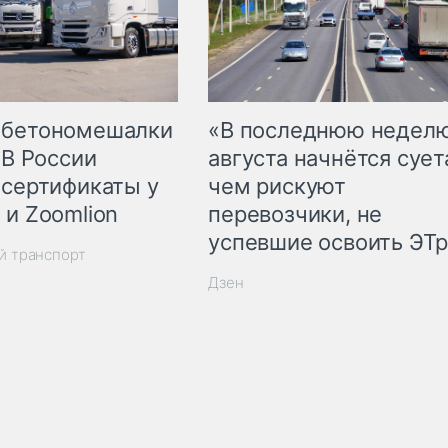
 бетономешалки
«В последнюю недел
 В России
августа начнётся суета
 сертификаты у
чем рискуют
 и Zoomlion
перевозчики, не
успевшие освоить ЭТ
й транспорт
Дзен