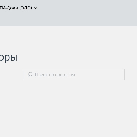
ТИ-Доки (ЭДО)
торы