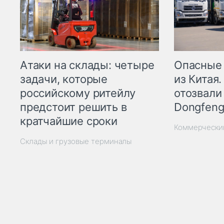
Опасные
Атаки на склады: четыре
из Китая.
задачи, которые
отозвали
российскому ритейлу
Dongfeng
предстоит решить в
кратчайшие сроки
Коммерчески
Склады и грузовые терминалы