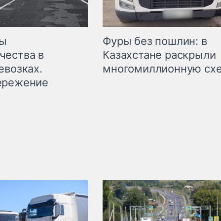
мы
Фуры без пошлин: в
чества в
Казахстане раскрыли
евозках.
многомиллионную сх
ережение