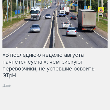
«В последнюю неделю августа
начнётся суета!»: чем рискуют
перевозчики, не успевшие освоить
ЭТрН
Дзен