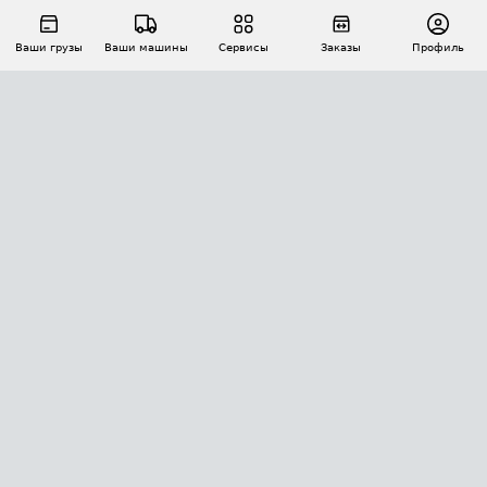
Ваши грузы
Ваши машины
Сервисы
Заказы
Профиль
АВТОМАТИЗАЦИЯ ПЕРЕВОЗОК
Площадки
Заказы
Торги
Тендеры
АТИ-Доки
GPS-мониторинг
АТИ Мессенджер
Цепочки грузов
API ATI.SU
ПОЛЕЗНОЕ
Расчет расстояний
БЕЗОПАСНОСТЬ
Академия ATI.SU
ATI.SU о безопасности
Звезды ATI.SU на вашем сайте
КОНТАКТЫ И ТАРИФЫ
Памятка по проверке контрагентов
Индекс ATI.SU FTL РФ
О системе ATI.SU
Светофор+
Средние ставки
ИНФОРМАЦИЯ
Контактная информация
Страхование