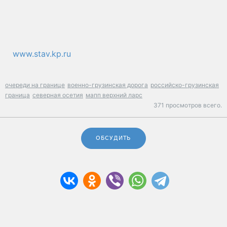
www.stav.kp.ru
очереди на границе
военно-грузинская дорога
российско-грузинская
граница
северная осетия
мапп верхний ларс
371 просмотров всего.
ОБСУДИТЬ