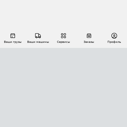
Ваши грузы
Ваши машины
Сервисы
Заказы
Профиль
АВТОМАТИЗАЦИЯ ПЕРЕВОЗОК
Площадки
Заказы
Торги
Тендеры
АТИ-Доки
GPS-мониторинг
АТИ Мессенджер
Цепочки грузов
API ATI.SU
ПОЛЕЗНОЕ
Расчет расстояний
БЕЗОПАСНОСТЬ
Академия ATI.SU