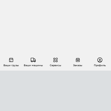
Ваши грузы
Ваши машины
Сервисы
Заказы
Профиль
АВТОМАТИЗАЦИЯ ПЕРЕВОЗОК
Площадки
Заказы
Торги
Тендеры
АТИ-Доки
GPS-мониторинг
АТИ Мессенджер
Цепочки грузов