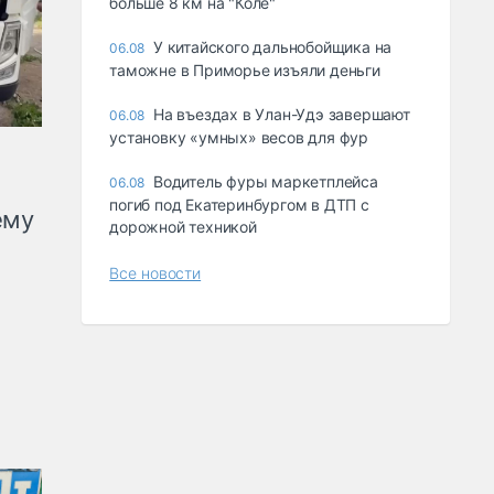
больше 8 км на "Коле"
У китайского дальнобойщика на
06.08
таможне в Приморье изъяли деньги
Ha въeздax в Улaн-Удэ зaвepшaют
06.08
ycтaнoвкy «yмныx» вecoв для фyp
Водитель фуры маркетплейса
06.08
погиб под Екатеринбургом в ДТП с
ему
дорожной техникой
Все новости