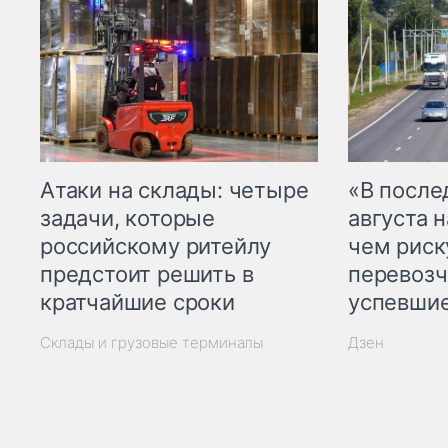
Атаки на склады: четыре
«В посл
задачи, которые
августа н
российскому ритейлу
чем рис
предстоит решить в
перевозч
кратчайшие сроки
успевшие
Склады и грузовые терминалы
Дзен