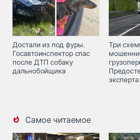
Три схе
Достали из под фуры.
мошенни
Госавтоинспектор спас
грузопер
после ДТП собаку
Предост
дальнобойщика
эксперта
Самое читаемое