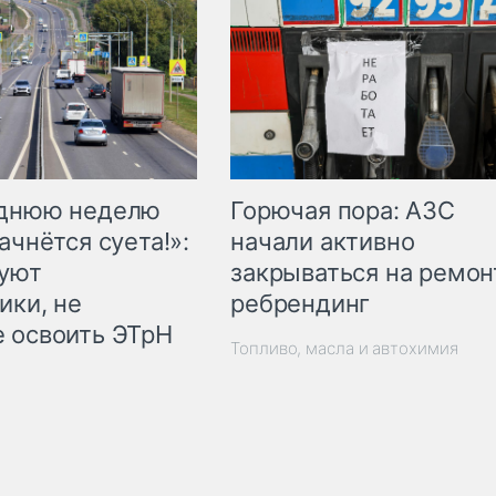
Горючая пора: АЗС
еднюю неделю
начали активно
ачнётся суета!»:
закрываться на ремон
куют
ребрендинг
ики, не
 освоить ЭТрН
Топливо, масла и автохимия