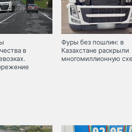
мы
Фуры без пошлин: в
чества в
Казахстане раскрыли
евозках.
многомиллионную сх
ережение