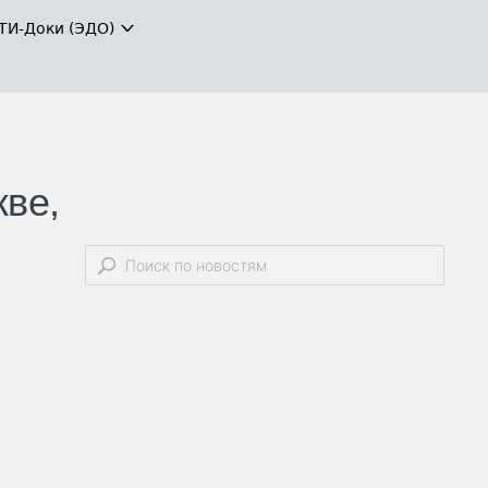
ТИ-Доки (ЭДО)
кве,