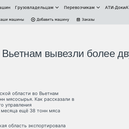
ашин
Грузовладельцам
Перевозчикам
АТИ-Доки
А
Ваши машины
Добавить машину
Заказы
о Вьетнам вывезли более дв
ской области во Вьетнам
нн мясосырья. Как рассказали в
го управления
и месяца ещё 38 тонн мяса
кая область экспортировала