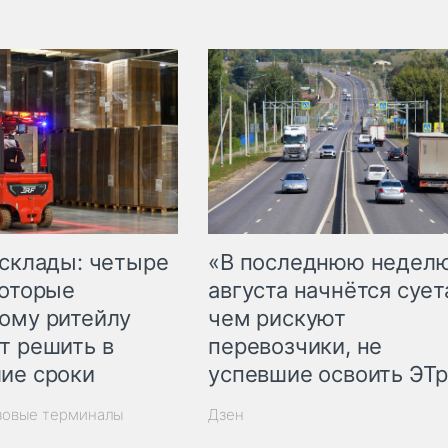
 склады: четыре
«В последнюю недел
которые
августа начнётся суета
ому ритейлу
чем рискуют
т решить в
перевозчики, не
ие сроки
успевшие освоить ЭТ
зовые терминалы
Дзен