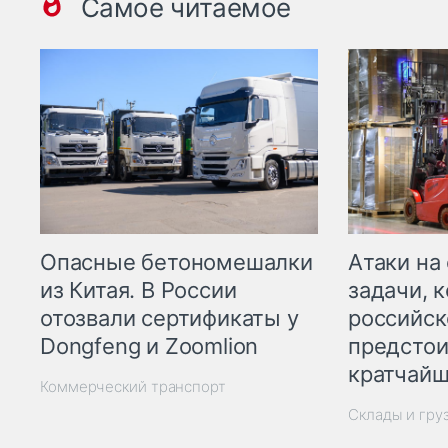
Самое читаемое
Опасные бетономешалки
Атаки на
из Китая. В России
задачи, 
отозвали сертификаты у
российск
Dongfeng и Zoomlion
предстои
кратчайш
Коммерческий транспорт
Склады и гру