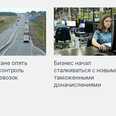
Бизнес начал
тане опять
сталкиваться с новым
контроль
таможенными
евозок
доначислениями