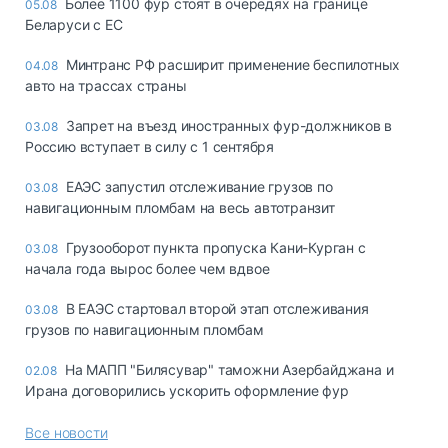
Более 1100 фур стоят в очередях на границе
05.08
Беларуси с ЕС
Минтранс РФ расширит применение беспилотных
04.08
авто на трассах страны
Запрет на въезд иностранных фур-должников в
03.08
Россию вступает в силу с 1 сентября
ЕАЭС запустил отслеживание грузов по
03.08
навигационным пломбам на весь автотранзит
Грузооборот пункта пропуска Кани-Курган с
03.08
начала года вырос более чем вдвое
В ЕАЭС стартовал второй этап отслеживания
03.08
грузов по навигационным пломбам
На МАПП "Билясувар" таможни Азербайджана и
02.08
Ирана договорились ускорить оформление фур
Все новости