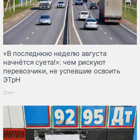
«В последнюю неделю августа
начнётся суета!»: чем рискуют
перевозчики, не успевшие освоить
ЭТрН
Дзен