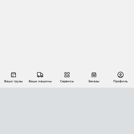
Ваши грузы
Ваши машины
Сервисы
Заказы
Профиль
АВТОМАТИЗАЦИЯ ПЕРЕВОЗОК
Площадки
Заказы
Торги
Тендеры
АТИ-Доки
GPS-мониторинг
АТИ Мессенджер
Цепочки грузов