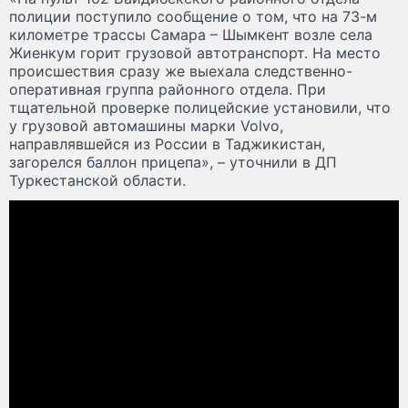
полиции поступило сообщение о том, что на 73-м
километре трассы Самара – Шымкент возле села
Жиенкум горит грузовой автотранспорт. На место
происшествия сразу же выехала следственно-
оперативная группа районного отдела. При
тщательной проверке полицейские установили, что
у грузовой автомашины марки Volvo,
направлявшейся из России в Таджикистан,
загорелся баллон прицепа», – уточнили в ДП
Туркестанской области.