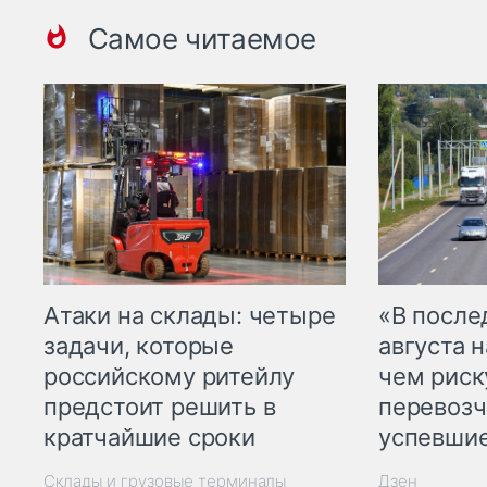
Самое читаемое
Атаки на склады: четыре
«В посл
задачи, которые
августа н
российскому ритейлу
чем рис
предстоит решить в
перевозч
кратчайшие сроки
успевшие
Склады и грузовые терминалы
Дзен