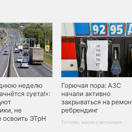
Горючая пора: АЗС
еднюю неделю
начали активно
ачнётся суета!»:
закрываться на ремон
куют
ребрендинг
ики, не
 освоить ЭТрН
Топливо, масла и автохимия