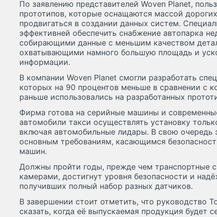
По заявлению представителей Woven Planet, поль
прототипов, которые оснащаются массой дорогих
продвигаться в создании данных систем. Специал
эффективней обеспечить снабжение автопарка не
собирающими данные с меньшим качеством детал
охватывающими намного большую площадь и уск
информации.
В компании Woven Planet смогли разработать спе
которых на 90 процентов меньше в сравнении с к
раньше использовались на разработанных прототи
Фирма готова на серийные машины и современны
автомобили такси осуществлять установку только
включая автомобильные лидары. В свою очередь 
основным требованиям, касающимся безопаснос
машин.
Должны пройти годы, прежде чем транспортные с
камерами, достигнут уровня безопасности и надё
получивших полный набор разных датчиков.
В завершении стоит отметить, что руководство T
сказать, когда её выпускаемая продукция будет 