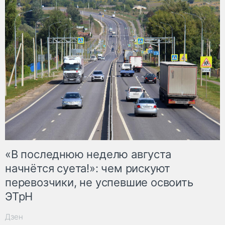
«В последнюю неделю августа
начнётся суета!»: чем рискуют
перевозчики, не успевшие освоить
ЭТрН
Дзен