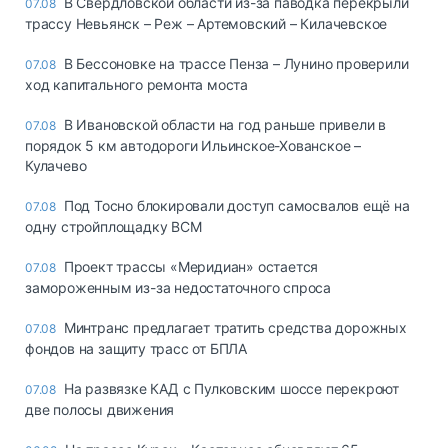
В Свердловской области из-за паводка перекрыли
07.08
трассу Невьянск – Реж – Артемовский – Килачевское
В Бессоновке на трассе Пенза – Лунино проверили
07.08
ход капитального ремонта моста
В Ивановской области на год раньше привели в
07.08
порядок 5 км автодороги Ильинское-Хованское –
Кулачево
Под Тосно блокировали доступ самосвалов ещё на
07.08
одну стройплощадку ВСМ
Проект трассы «Меридиан» остается
07.08
замороженным из-за недостаточного спроса
Минтранс предлагает тратить средства дорожных
07.08
фондов на защиту трасс от БПЛА
На развязке КАД с Пулковским шоссе перекроют
07.08
две полосы движения