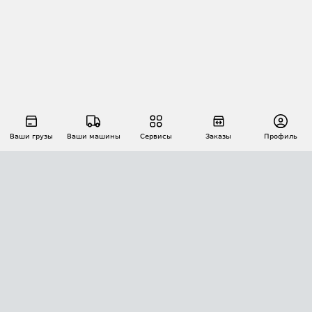
Ваши грузы
Ваши машины
Сервисы
Заказы
Профиль
АВТОМАТИЗАЦИЯ ПЕРЕВОЗОК
Площадки
Заказы
Торги
Тендеры
АТИ-Доки
GPS-мониторинг
АТИ Мессенджер
Цепочки грузов
API ATI.SU
ПОЛЕЗНОЕ