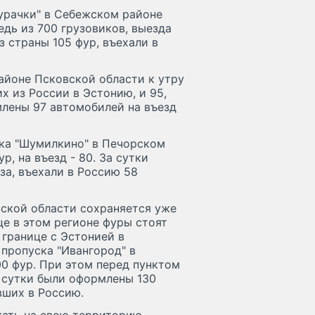
Бурачки" в Себежском районе
едь из 700 грузовиков, выезда
 страны 105 фур, въехали в
районе Псковской области к утру
х из России в Эстонию, и 95,
млены 97 автомобилей на въезд
ска "Шумилкино" в Печорском
р, на въезд - 80. За сутки
за, въехали в Россию 58
вской области сохраняется уже
це в этом регионе фуры стоят
 границе с Эстонией в
 пропуска "Ивангород" в
0 фур. При этом перед пунктом
а сутки были оформлены 130
вших в Россию.