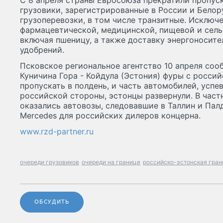
С 8 апреля страны Евросоюза прекратили пропус
грузовики, зарегистрированные в России и Белор
грузоперевозки, в том числе транзитные. Исключ
фармацевтической, медицинской, пищевой и сель
включая пшеницу, а также доставку энергоносите
удобрений.
Псковское региональное агентство 10 апреля соо
Куничина Гора - Койдула (Эстония) фуры с росс
пропускать в полдень, и часть автомобилей, успе
российской стороны, эстонцы развернули. В част
оказались автовозы, следовавшие в Таллин и Па
Mercedes для российских дилеров концерна.
www.rzd-partner.ru
очереди грузовиков
очереди на границе
российско-эстонская гран
ОБСУДИТЬ