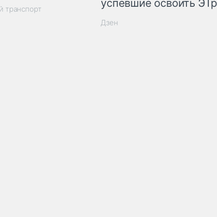
успевшие освоить ЭТ
й транспорт
Дзен