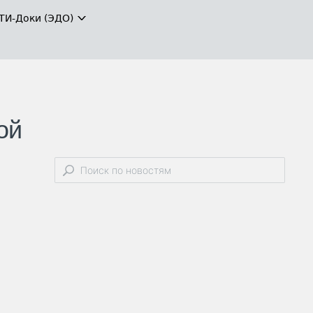
ТИ-Доки (ЭДО)
ой