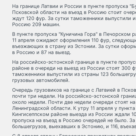
На границе Латвии и России в пункте пропуска "
Псковской области на въезд в Россию стоит очер
ждут 120 фур. За сутки таможенники выпустили из
Россию 209 машин.
В пункте пропуска "Куничина Гора" в Печорском 
11 апреля ожидают оформления 110 фур, следующи
въезжающих в страну из Эстонии. За сутки офор
в Россию и 87 на выезд.
На российско-эстонской границе в пункте пропу
районе в очереди на выезд из России стоят 300 фу
таможенники выпустили из страны 123 большегру
грузовых автомобилей.
Очередь грузовиков на границе с Латвией в Пско
почти три недели. На российско-эстонской грани
около недели. Почти две недели очереди стоят на
Ленинградской области. К утру 11 апреля у пункта
Кингисеппском районе выезда из России ждали 10
пропуска на въезд в Россию очередей не было. З
большегрузов, выехавших в Эстонию, и 116, въеха