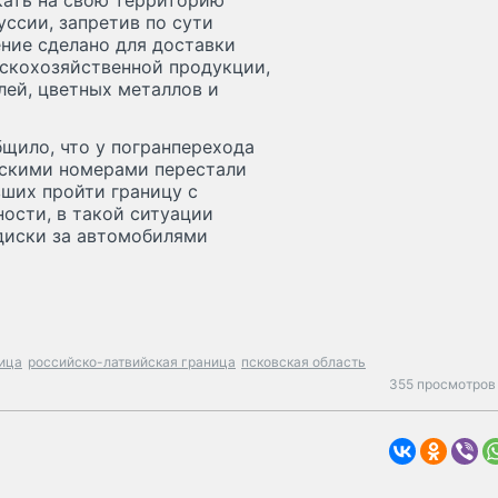
кать на свою территорию
уссии, запретив по сути
ение сделано для доставки
скохозяйственной продукции,
лей, цветных металлов и
бщило, что у погранперехода
ийскими номерами перестали
вших пройти границу с
ности, в такой ситуации
лдиски за автомобилями
ица
российско-латвийская граница
псковская область
355 просмотров 