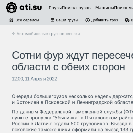
Грузы
Поиск грузов
Машины
Поиск м
Все сервисы
Ваши грузы
Добавить груз
← Автомобильные грузоперевозки
Сотни фур ждут пересеч
области с обеих сторон
12:00, 11 Апреля 2022
Очереди большегрузов несколько недель держатся
и Эстонией в Псковской и Ленинградской областя
По данным Федеральной таможенной службы (ФТС)
пункте пропуска "Убылинка" в Пыталовском район
России в Латвию ждали 500 грузовиков. Въезда в 
псковские таможенники оформили на выезд 133 гру