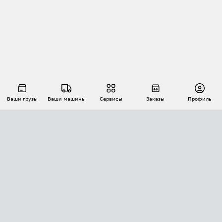
Ваши грузы
Ваши машины
Сервисы
Заказы
Профиль
АВТОМАТИЗАЦИЯ ПЕРЕВОЗОК
Площадки
Заказы
Торги
Тендеры
АТИ-Доки
GPS-мониторинг
АТИ Мессенджер
Цепочки грузов
API ATI.SU
ПОЛЕЗНОЕ