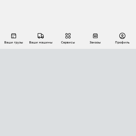
Ваши грузы
Ваши машины
Сервисы
Заказы
Профиль
АВТОМАТИЗАЦИЯ ПЕРЕВОЗОК
Площадки
Заказы
Торги
Тендеры
АТИ-Доки
GPS-мониторинг
АТИ Мессенджер
Цепочки грузов
API ATI.SU
ПОЛЕЗНОЕ
Расчет расстояний
БЕЗОПАСНОСТЬ
Академия ATI.SU