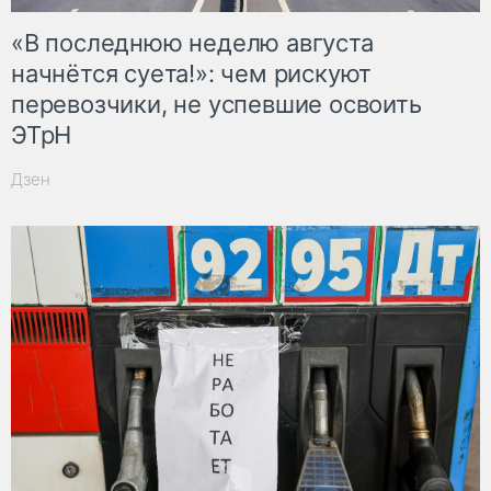
«В последнюю неделю августа
начнётся суета!»: чем рискуют
перевозчики, не успевшие освоить
ЭТрН
Дзен