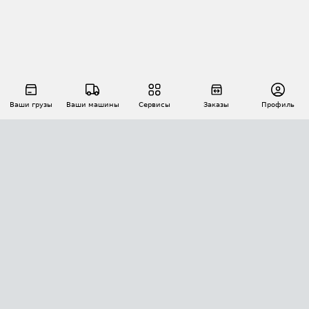
Ваши грузы
Ваши машины
Сервисы
Заказы
Профиль
АВТОМАТИЗАЦИЯ ПЕРЕВОЗОК
Площадки
Заказы
Торги
Тендеры
АТИ-Доки
GPS-мониторинг
АТИ Мессенджер
Цепочки грузов
API ATI.SU
ПОЛЕЗНОЕ
Расчет расстояний
БЕЗОПАСНОСТЬ
Академия ATI.SU