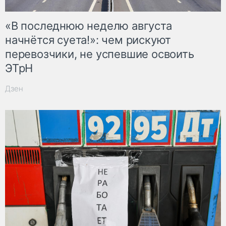
«В последнюю неделю августа
начнётся суета!»: чем рискуют
перевозчики, не успевшие освоить
ЭТрН
Дзен