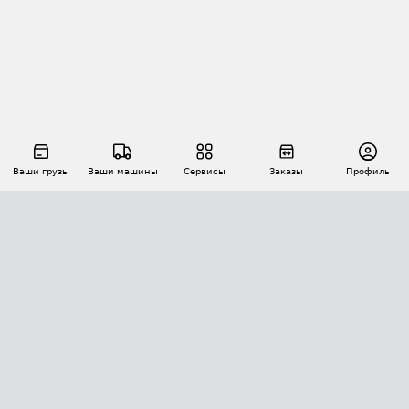
Ваши грузы
Ваши машины
Сервисы
Заказы
Профиль
АВТОМАТИЗАЦИЯ ПЕРЕВОЗОК
Площадки
Заказы
Торги
Тендеры
АТИ-Доки
GPS-мониторинг
АТИ Мессенджер
Цепочки грузов
API ATI.SU
ПОЛЕЗНОЕ