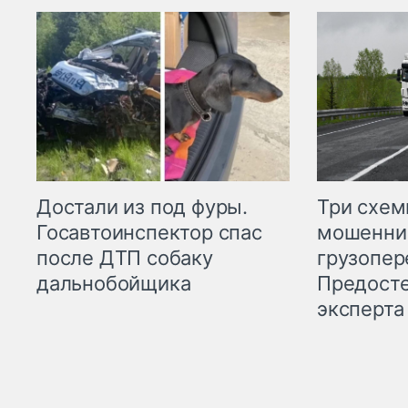
Три схе
Достали из под фуры.
мошенни
Госавтоинспектор спас
грузопер
после ДТП собаку
Предост
дальнобойщика
эксперта