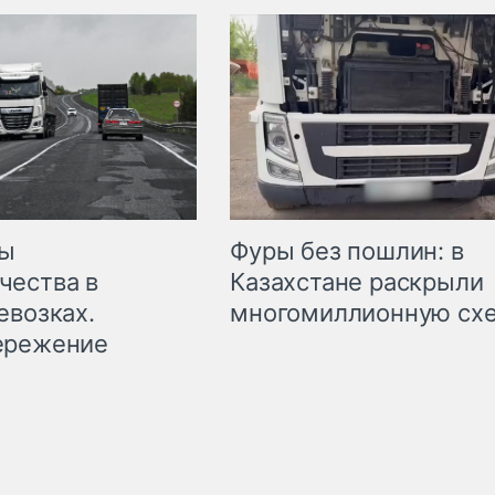
мы
Фуры без пошлин: в
чества в
Казахстане раскрыли
евозках.
многомиллионную сх
ережение