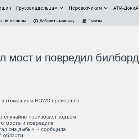
ашин
Грузовладельцам
Перевозчикам
АТИ-Доки
А
Ваши машины
Добавить машину
Заказы
л мост и повредил билборд
м автомашины HOWO произошло
его случайно произошел подъем
о моста и повредила
тал «на дыбы», - сообщила
й области