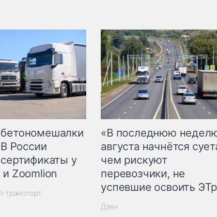
 бетономешалки
«В последнюю недел
 В России
августа начнётся суета
 сертификаты у
чем рискуют
 и Zoomlion
перевозчики, не
успевшие освоить ЭТ
й транспорт
Дзен