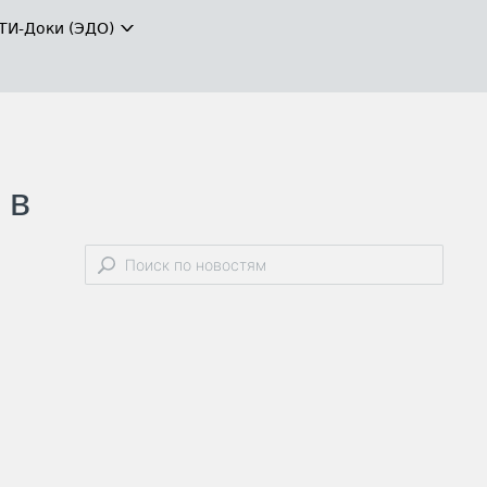
ТИ-Доки (ЭДО)
 в