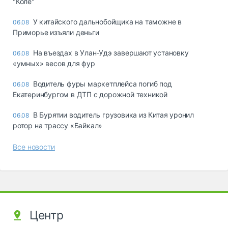
"Коле"
У китайского дальнобойщика на таможне в
06.08
Приморье изъяли деньги
Ha въeздax в Улaн-Удэ зaвepшaют ycтaнoвкy
06.08
«yмныx» вecoв для фyp
Водитель фуры маркетплейса погиб под
06.08
Екатеринбургом в ДТП с дорожной техникой
В Бурятии водитель грузовика из Китая уронил
06.08
ротор на трассу «Байкал»
Все новости
Центр