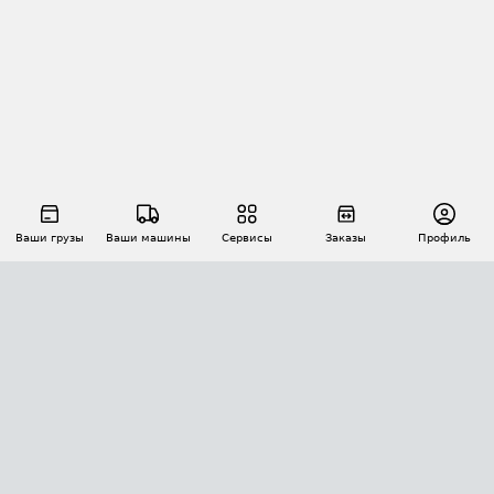
Ваши грузы
Ваши машины
Сервисы
Заказы
Профиль
АВТОМАТИЗАЦИЯ ПЕРЕВОЗОК
Площадки
Заказы
Торги
Тендеры
АТИ-Доки
GPS-мониторинг
АТИ Мессенджер
Цепочки грузов
API ATI.SU