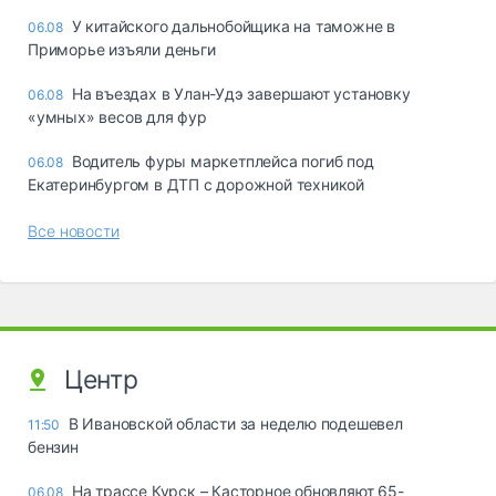
У китайского дальнобойщика на таможне в
06.08
Приморье изъяли деньги
Ha въeздax в Улaн-Удэ зaвepшaют ycтaнoвкy
06.08
«yмныx» вecoв для фyp
Водитель фуры маркетплейса погиб под
06.08
Екатеринбургом в ДТП с дорожной техникой
Все новости
Центр
В Ивановской области за неделю подешевел
11:50
бензин
На трассе Курск – Касторное обновляют 65-
06.08