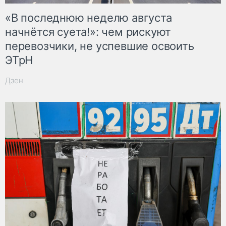
«В последнюю неделю августа
начнётся суета!»: чем рискуют
перевозчики, не успевшие освоить
ЭТрН
Дзен