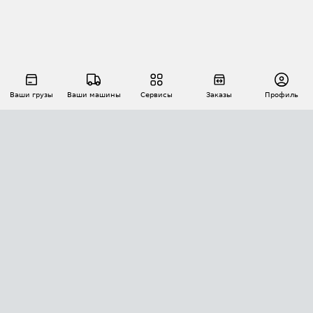
Ваши грузы
Ваши машины
Сервисы
Заказы
Профиль
АВТОМАТИЗАЦИЯ ПЕРЕВОЗОК
Площадки
Заказы
Торги
Тендеры
АТИ-Доки
GPS-мониторинг
АТИ Мессенджер
Цепочки грузов
API ATI.SU
ПОЛЕЗНОЕ
Расчет расстояний
БЕЗОПАСНОСТЬ
Академия ATI.SU