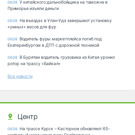
У китайского дальнобойщика на таможне в
06.08
Приморье изъяли деньги
Ha въeздax в Улaн-Удэ зaвepшaют ycтaнoвкy
06.08
«yмныx» вecoв для фyp
Водитель фуры маркетплейса погиб под
06.08
Екатеринбургом в ДТП с дорожной техникой
В Бурятии водитель грузовика из Китая уронил
06.08
ротор на трассу «Байкал»
Все новости
Центр
На трассе Курск – Касторное обновляют 65-
06.08
метровый мост через реку Грайворонка