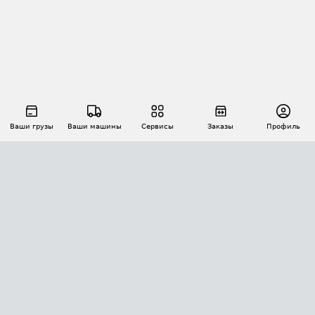
Ваши грузы
Ваши машины
Сервисы
Заказы
Профиль
АВТОМАТИЗАЦИЯ ПЕРЕВОЗОК
Площадки
Заказы
Торги
Тендеры
АТИ-Доки
GPS-мониторинг
АТИ Мессенджер
Цепочки грузов
API ATI.SU
ПОЛЕЗНОЕ
Расчет расстояний