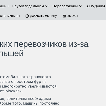
ашин
Грузовладельцам
Перевозчикам
АТИ-Доки
А
Ваши машины
Добавить машину
Заказы
ких перевозчиков из-за
ольшей
втомобильного транспорта
связи с простоем фур на
 многократно увеличиваются.
рит Москва».
Так, водителям необходимо
 Кроме того, машины постоянно