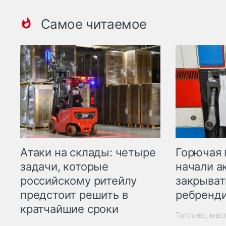
Самое читаемое
Горючая 
Атаки на склады: четыре
начали а
задачи, которые
закрыват
российскому ритейлу
ребренд
предстоит решить в
кратчайшие сроки
Топливо, мас