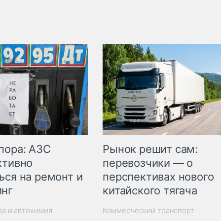
пора: АЗС
Рынок решит сам:
ктивно
перевозчики — о
ься на ремонт и
перспективах нового
инг
китайского тягача
ла и автохимия
Коммерческий транспорт